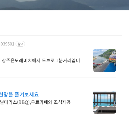
6039601
광고
 상주은모래비치에서 도보로 1분거리입니
노천탕을 즐겨보세요
개별테라스(BBQ),무료카페와 조식제공