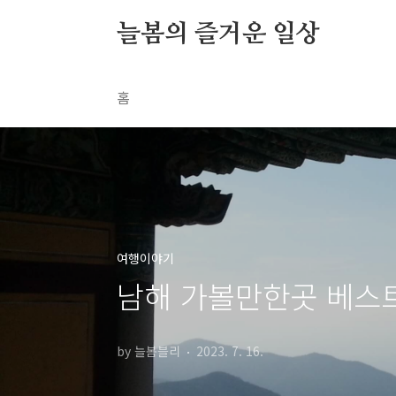
본문 바로가기
늘봄의 즐거운 일상
홈
여행이야기
남해 가볼만한곳 베스
by 늘봄블리
2023. 7. 16.