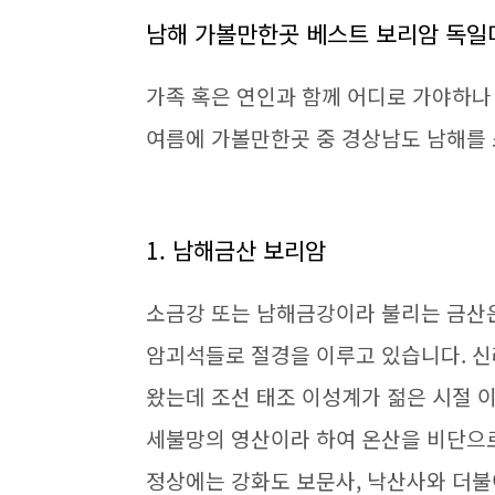
남해 가볼만한곳 베스트 보리암 독
가족 혹은 연인과 함께 어디로 가야하나
여름에 가볼만한곳 중 경상남도 남해를
1. 남해금산 보리암
소금강 또는 남해금강이라 불리는 금산
암괴석들로 절경을 이루고 있습니다. 
왔는데 조선 태조 이성계가 젊은 시절 
세불망의 영산이라 하여 온산을 비단으
정상에는 강화도 보문사, 낙산사와 더불