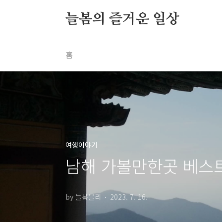
본문 바로가기
늘봄의 즐거운 일상
홈
여행이야기
남해 가볼만한곳 베스
by 늘봄블리
2023. 7. 16.