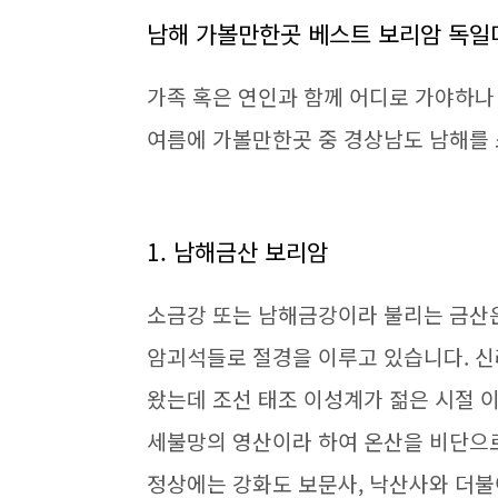
남해 가볼만한곳 베스트 보리암 독
가족 혹은 연인과 함께 어디로 가야하나
여름에 가볼만한곳 중 경상남도 남해를
1. 남해금산 보리암
소금강 또는 남해금강이라 불리는 금산
암괴석들로 절경을 이루고 있습니다. 
왔는데 조선 태조 이성계가 젊은 시절 
세불망의 영산이라 하여 온산을 비단으
정상에는 강화도 보문사, 낙산사와 더불