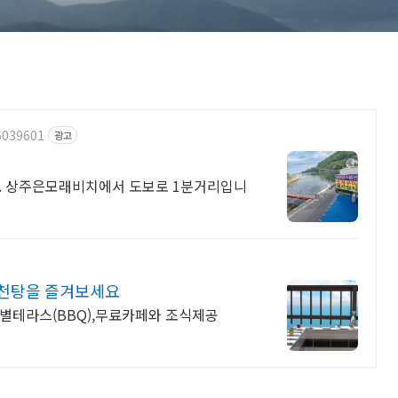
6039601
광고
 상주은모래비치에서 도보로 1분거리입니
노천탕을 즐겨보세요
개별테라스(BBQ),무료카페와 조식제공