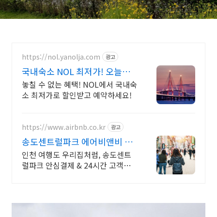
https://nol.yanolja.com
광고
국내숙소 NOL 최저가! 오늘의
숙박 핫딜!
놓칠 수 없는 혜택! NOL에서 국내숙
소 최저가로 할인받고 예약하세요!
https://www.airbnb.co.kr
광고
송도센트럴파크 에어비앤비 인
천 노을뷰 숙소
인천 여행도 우리집처럼, 송도센트
럴파크 안심결제 & 24시간 고객지
원! 전용 테라스와 바비큐 그릴이 제
공되는 숙소를 예약하세요.