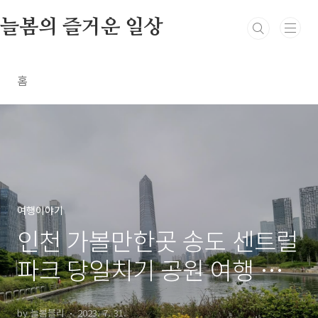
본문 바로가기
늘봄의 즐거운 일상
홈
여행이야기
인천 가볼만한곳 송도 센트럴
파크 당일치기 공원 여행 문
보트
by 늘봄블리
2023. 7. 31.